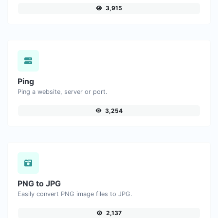
3,915
Ping
Ping a website, server or port.
3,254
PNG to JPG
Easily convert PNG image files to JPG.
2,137