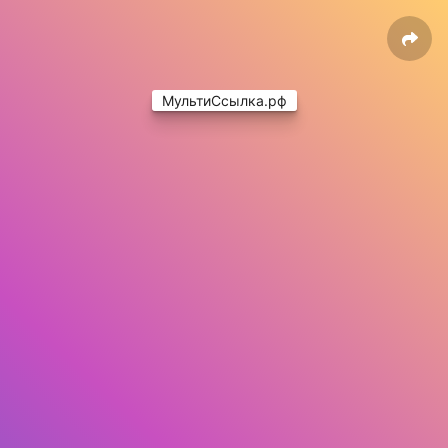
МультиСсылка.рф