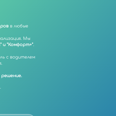
иров
в любые
ализация. Мы
" и "Комфорт+"
.
ль с водителем
.
 решение.
.