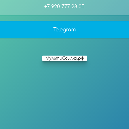
+7 920 777 28 05
Telegram
МультиСсылка.рф