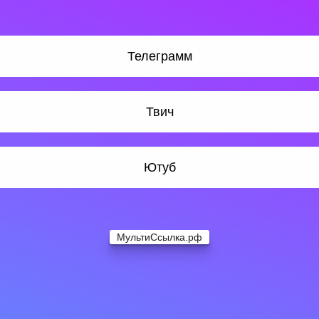
Телеграмм
Твич
Ютуб
МультиСсылка.рф