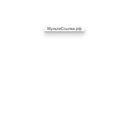
МультиСсылка.рф