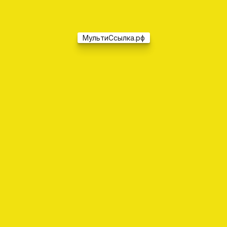
МультиСсылка.рф