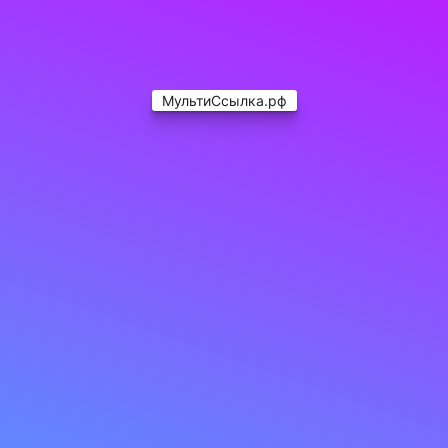
МультиСсылка.рф