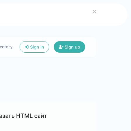
ectory
Sign in
Sign up
азать HTML сайт