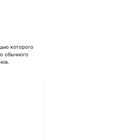
ощью которого
ью обычного
нов.