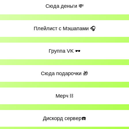
Сюда деньги 💸
Плейлист с Мэшапами 🎧
Группа VK 🕶️
Сюда подарочки 🎁
Мерч ⛓
Дискорд сервер☎️