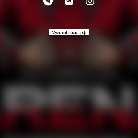
МультиСсылка.рф