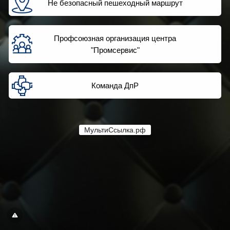
Не безопасный пешеходный маршрут
Профсоюзная организация центра
"Промсервис"
Команда ДпР
МультиСсылка.рф