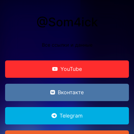
@Som4ick
Все ссылки и данные
YouTube
Вконтакте
Telegram