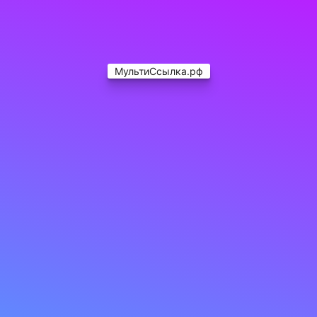
МультиСсылка.рф